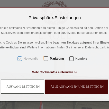
Privatsphäre-Einstellungen
lderbuch
Reservi
n ein optimales Nutzererlebnis zu bieten. Einige Cookies sind für den Betrieb der
Statistikzwecken, Komforteinstellungen, oder zur Anzeige personalisierter Inhalte.
lche Cookies Sie zulassen wollen.
Bitte beachten Sie, dass aufgrund Ihrer Einst
gen [AK + 3]
eite verfügbar sind.
Weitere Informationen finden Sie in unserer Datenschutzerklä
Notwendig
Marketing
Komfort
Mehr Cookie-Infos einblenden
Auswahl bestätigen
Alle auswählen und bestätigen