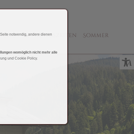
erung
Öffnungszeiten
Sommer
 Seite notwendig, andere dienen
ellungen womöglich nicht mehr alle
rung und Cookie Policy.