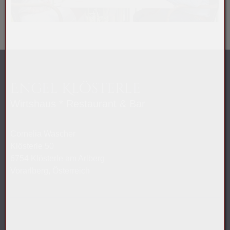
Engel Klösterle
Wirtshaus * Restaurant & Bar
Cornelia Wascher
Klösterle 50
6754 Klösterle am Arlberg
Vorarlberg, Österreich