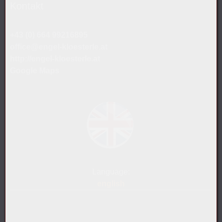
Kontakt
+43 (0) 664 99216895
office@engel-kloesterle.at
http://engel-kloesterle.at
Google Maps
Language:
english