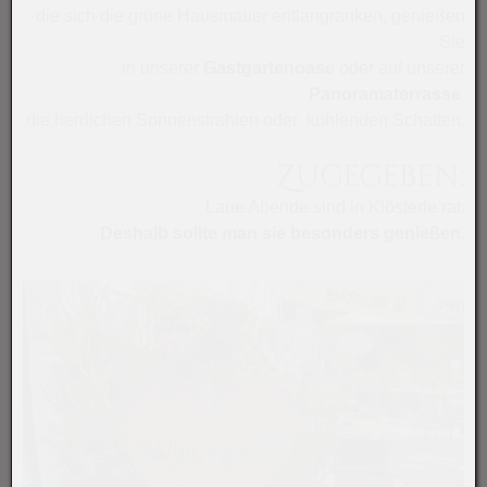
die sich die grüne Hausmauer entlangranken, genießen
Sie
in unserer
Gastgartenoase
oder auf unserer
Panoramaterrasse
die herrlichen Sonnenstrahlen oder kühlenden Schatten.
Zugegeben:
Laue Abende sind in Klösterle rar.
Deshalb sollte man sie besonders genießen.