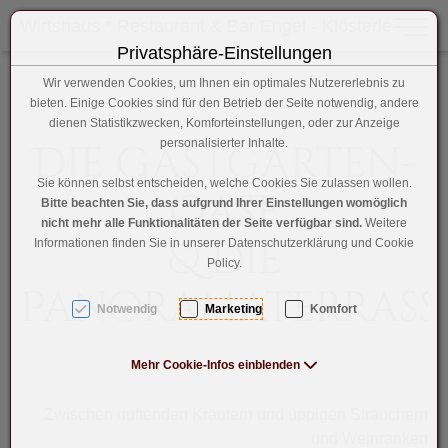
Wirtshaus * Restaurant & Bar Engel - Klösterle
Toggle 
Privatsphäre-Einstellungen
Zum Inhalt springen [AK + 0]
Zum Hauptmenü springen [AK + 1]
Zum Hauptmenü (oben rechts) springen [AK + 2]
Zum Footer-Menü unten (angedockt an Browserrand) sprin
Zum "Barrierefreiheits-Menü" springen [AK + 4]
Zu den Inhalten im Fußbereich springen [AK + 5]
Wir verwenden Cookies, um Ihnen ein optimales Nutzererlebnis zu
bieten. Einige Cookies sind für den Betrieb der Seite notwendig, andere
dienen Statistikzwecken, Komforteinstellungen, oder zur Anzeige
Die Gastgarten-
personalisierter Inhalte.
Sie können selbst entscheiden, welche Cookies Sie zulassen wollen.
Oase
Bitte beachten Sie, dass aufgrund Ihrer Einstellungen womöglich
nicht mehr alle Funktionalitäten der Seite verfügbar sind.
Weitere
& die
Informationen finden Sie in unserer Datenschutzerklärung und Cookie
Policy.
Panoramaterrass
Notwendig
Marketing
Komfort
Mehr Cookie-Infos einblenden
Zwischen duftenden Kräutern und üppigen Sträuchern
und Weinranken