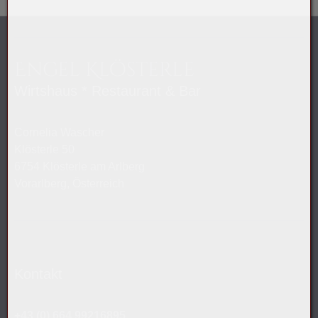
Engel Klösterle
Wirtshaus * Restaurant & Bar
Cornelia Wascher
Klösterle 50
6754 Klösterle am Arlberg
Vorarlberg, Österreich
Kontakt
+43 (0) 664 99216895