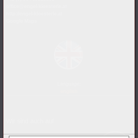
office@engel-kloesterle.at
http://engel-kloesterle.at
Google Maps
Language:
english
Wir sind auch auf