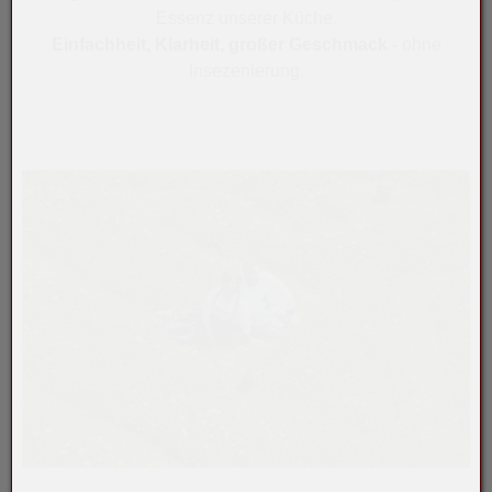
Essenz unserer Küche.
Einfachheit, Klarheit, großer Geschmack
- ohne
Insezenierung.