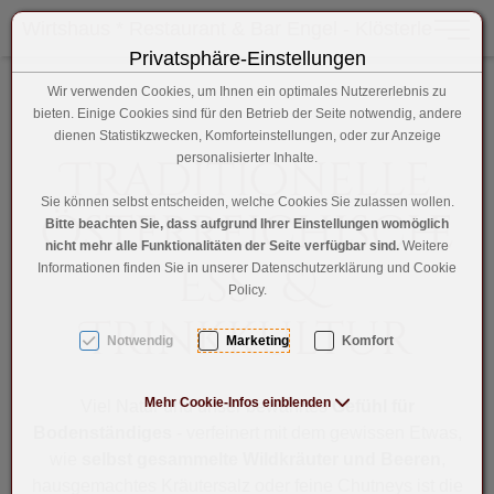
Wirtshaus * Restaurant & Bar Engel - Klösterle
Toggle 
Privatsphäre-Einstellungen
Zum Inhalt springen [AK + 0]
Zum Hauptmenü springen [AK + 1]
Zum Hauptmenü (oben rechts) springen [AK + 2]
Zum Footer-Menü unten (angedockt an Browserrand) sprin
Zum "Barrierefreiheits-Menü" springen [AK + 4]
Zu den Inhalten im Fußbereich springen [AK + 5]
Wir verwenden Cookies, um Ihnen ein optimales Nutzererlebnis zu
bieten. Einige Cookies sind für den Betrieb der Seite notwendig, andere
dienen Statistikzwecken, Komforteinstellungen, oder zur Anzeige
Traditionelle
personalisierter Inhalte.
Sie können selbst entscheiden, welche Cookies Sie zulassen wollen.
Österreichische
Bitte beachten Sie, dass aufgrund Ihrer Einstellungen womöglich
nicht mehr alle Funktionalitäten der Seite verfügbar sind.
Weitere
Ess- &
Informationen finden Sie in unserer Datenschutzerklärung und Cookie
Policy.
Trinkkultur
Notwendig
Marketing
Komfort
Mehr Cookie-Infos einblenden
Viel Natur und unser bewährtes
Gefühl für
Bodenständiges
- verfeinert mit dem gewissen Etwas,
wie
selbst gesammelte Wildkräuter und Beeren
,
hausgemachtes Kräutersalz oder feine Chutneys ist die