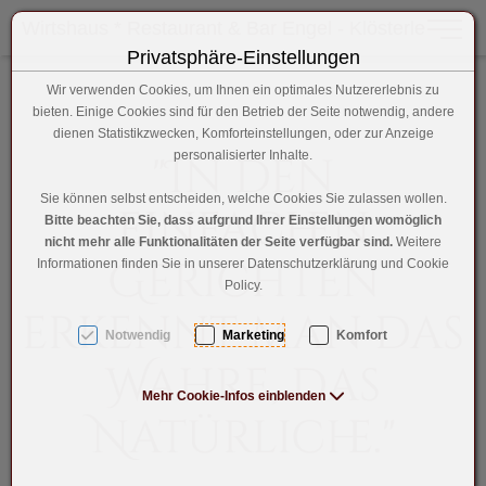
Wirtshaus * Restaurant & Bar Engel - Klösterle
Toggle 
Privatsphäre-Einstellungen
Zum Inhalt springen [AK + 0]
Zum Hauptmenü springen [AK + 1]
Zum Hauptmenü (oben rechts) springen [AK + 2]
Zum Footer-Menü unten (angedockt an Browserrand) sprin
Zum "Barrierefreiheits-Menü" springen [AK + 4]
Zu den Inhalten im Fußbereich springen [AK + 5]
Wir verwenden Cookies, um Ihnen ein optimales Nutzererlebnis zu
bieten. Einige Cookies sind für den Betrieb der Seite notwendig, andere
dienen Statistikzwecken, Komforteinstellungen, oder zur Anzeige
"In den
personalisierter Inhalte.
Sie können selbst entscheiden, welche Cookies Sie zulassen wollen.
einfachen
Bitte beachten Sie, dass aufgrund Ihrer Einstellungen womöglich
nicht mehr alle Funktionalitäten der Seite verfügbar sind.
Weitere
Gerichten
Informationen finden Sie in unserer Datenschutzerklärung und Cookie
Policy.
erkennt man das
Notwendig
Marketing
Komfort
Wahre, das
Mehr Cookie-Infos einblenden
Natürliche."