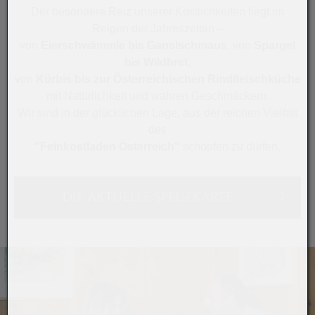
Der besondere Reiz unserer Köstlichkeiten liegt im
Reigen der Jahreszeiten –
von
Eierschwämmle bis Ganslschmaus
, von
Spargel
bis Wildbret,
von
Kürbis bis zur Österreichischen Rindfleischküche
mit Natürlichkeit und wahren Geschmäckern.
Wir sind in der glücklichen Lage, aus der reichen Vielfalt
des
"Feinkostladen Österreich"
schöpfen zu dürfen.
Die aktuelle Speisekarte