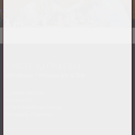
Engel Klösterle
Wirtshaus * Restaurant & Bar
Cornelia Wascher
Klösterle 50
6754 Klösterle am Arlberg
Vorarlberg, Österreich