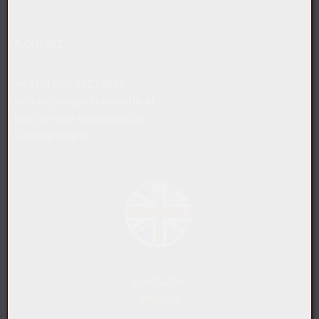
Kontakt
+43 (0) 664 99216895
office@engel-kloesterle.at
http://engel-kloesterle.at
Google Maps
Language:
english